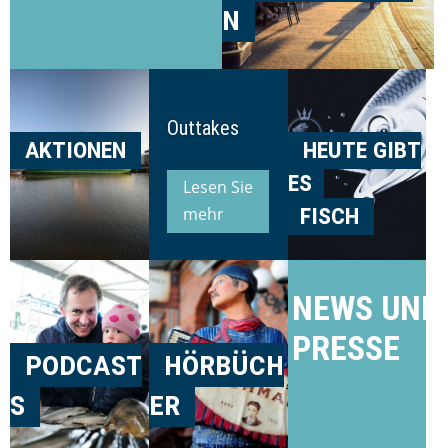
n
Outtakes
aktionen
heute gibt
es
Lesen Sie
fisch
mehr
NEWS UND
PRESSE
podcast
hörbüch
s
er