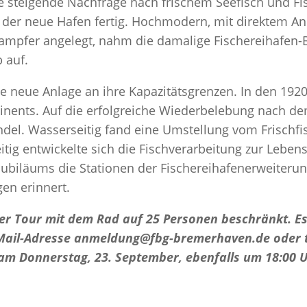
e steigende Nachfrage nach frischem Seefisch und F
 der neue Hafen fertig. Hochmodern, mit direktem An
dampfer angelegt, nahm die damalige Fischereihafen-
 auf.
ie neue Anlage an ihre Kapazitätsgrenzen. In den 192
nents. Auf die erfolgreiche Wiederbelebung nach dem
el. Wasserseitig fand eine Umstellung vom Frischfis
eitig entwickelte sich die Fischverarbeitung zur Lebens
biläums die Stationen der Fischereihafenerweiterun
gen erinnert.
der Tour mit dem Rad auf 25 Personen beschränkt. E
Mail-Adresse anmeldung@fbg-bremerhaven.de oder t
am Donnerstag, 23. September, ebenfalls um 18:00 U