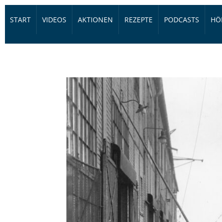
START
VIDEOS
AKTIONEN
REZEPTE
PODCASTS
HÖ
FIRMEN