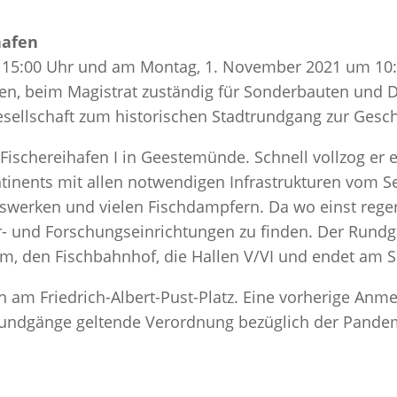
hafen
15:00 Uhr und am Montag, 1. November 2021 um 10:00
ken, beim Magistrat zuständig für Sonderbauten und 
esellschaft zum historischen Stadtrundgang zur Gesch
r Fischereihafen I in Geestemünde. Schnell vollzog e
tinents mit allen notwendigen Infrastrukturen vom 
swerken und vielen Fischdampfern. Da wo einst rege
ur- und Forschungseinrichtungen zu finden. Der Run
m, den Fischbahnhof, die Hallen V/VI und endet am Se
n am Friedrich-Albert-Pust-Platz. Eine vorherige Anme
 Rundgänge geltende Verordnung bezüglich der Pandemi