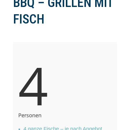
BBQ – GRILLEN MIT
FISCH
4
Personen
4 ganze Fische – je nach Angebot,