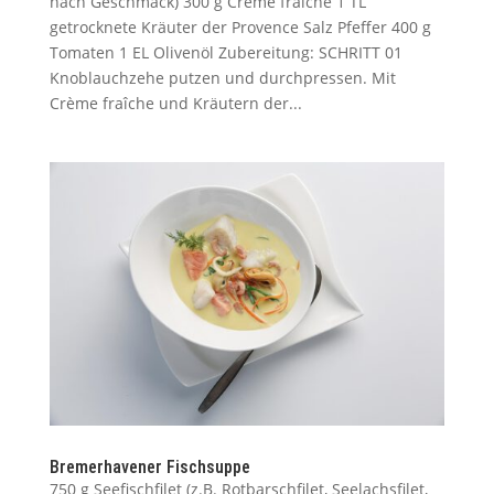
nach Geschmack) 300 g Crème fraîche 1 TL
getrocknete Kräuter der Provence Salz Pfeffer 400 g
Tomaten 1 EL Olivenöl Zubereitung: SCHRITT 01
Knoblauchzehe putzen und durchpressen. Mit
Crème fraîche und Kräutern der...
Bremerhavener Fischsuppe
750 g Seefischfilet (z.B. Rotbarschfilet, Seelachsfilet,