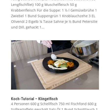
Lengfischfilet) 100 g Muschelfleisch 50 g
Krabbenfleisch Für die Suppe: 1 ½ l Gemüsebrühe 1
Zwiebel 1 Bund Suppengrün 1 Knoblauchzehe 3 EL
Olivenöl 2 Eigelb ¼ Tasse Sahne Je ½ Bund Petersilie
und Dill, gehackt 1...
Koch-Tutorial – Klingelfisch
4 Personen 600 g Schellfisch 750 ml Fischfond 600 g
Süßkartoffeln geschält Salz Öl 1 Bund Schnittlauch 1